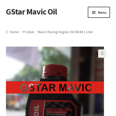
GStar Mavic Oil
Skip
Skip
Menu
to
to
navigation
content
Home
Home
Produk
Mavic Racing Engine Oil 5W40 1 Liter
Produk
Agen – Reseller
🔍
Tentang Kami